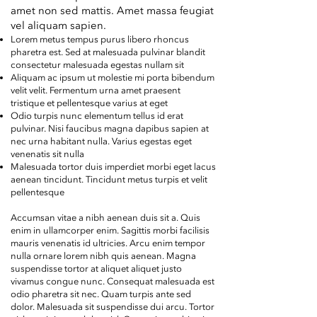
amet non sed mattis. Amet massa feugiat
vel aliquam sapien.
Lorem metus tempus purus libero rhoncus
pharetra est. Sed at malesuada pulvinar blandit
consectetur malesuada egestas nullam sit
Aliquam ac ipsum ut molestie mi porta bibendum
velit velit. Fermentum urna amet praesent
tristique et pellentesque varius at eget
Odio turpis nunc elementum tellus id erat
pulvinar. Nisi faucibus magna dapibus sapien at
nec urna habitant nulla. Varius egestas eget
venenatis sit nulla
Malesuada tortor duis imperdiet morbi eget lacus
aenean tincidunt. Tincidunt metus turpis et velit
pellentesque
Accumsan vitae a nibh aenean duis sit a. Quis
enim in ullamcorper enim. Sagittis morbi facilisis
mauris venenatis id ultricies. Arcu enim tempor
nulla ornare lorem nibh quis aenean. Magna
suspendisse tortor at aliquet aliquet justo
vivamus congue nunc. Consequat malesuada est
odio pharetra sit nec. Quam turpis ante sed
dolor. Malesuada sit suspendisse dui arcu. Tortor