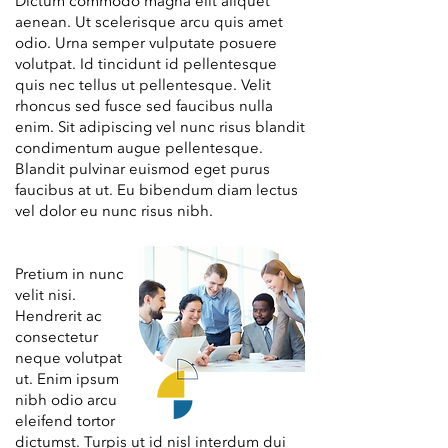
Dictum commodo magna elit aliquet
aenean. Ut scelerisque arcu quis amet
odio. Urna semper vulputate posuere
volutpat. Id tincidunt id pellentesque
quis nec tellus ut pellentesque. Velit
rhoncus sed fusce sed faucibus nulla
enim. Sit adipiscing vel nunc risus blandit
condimentum augue pellentesque.
Blandit pulvinar euismod eget purus
faucibus at ut. Eu bibendum diam lectus
vel dolor eu nunc risus nibh.
Pretium in nunc
velit nisi.
Hendrerit ac
consectetur
neque volutpat
ut. Enim ipsum
nibh odio arcu
eleifend tortor
dictumst. Turpis ut id nisl interdum dui